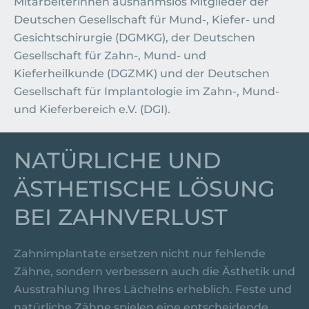
Mitarbeiterinnen ausnahmslos Mitglieder der
Deutschen Gesellschaft für Mund-, Kiefer- und
Gesichtschirurgie (DGMKG), der Deutschen
Gesellschaft für Zahn-, Mund- und
Kieferheilkunde (DGZMK) und der Deutschen
Gesellschaft für Implantologie im Zahn-, Mund-
und Kieferbereich e.V. (DGI).
NATÜRLICHE UND
ÄSTHETISCHE LÖSUNG
BEI ZAHNVERLUST
Zahnimplantate ersetzen nicht nur fehlende
Zähne, sondern verbessern auch die Ästhetik und
Ausstrahlung Ihres Lächelns erheblich. Feste und
natürliche Zähne spielen eine entscheidende