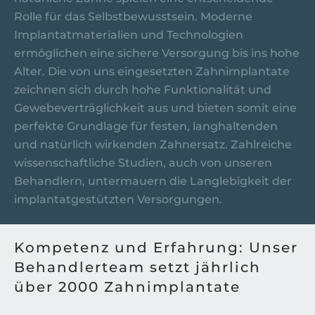
Rolle für das Selbstbewusstsein. Moderne
Implantatmaterialien und Technologien
ermöglichen eine sichere Versorgung bis ins hohe
Alter. Die von uns eingesetzten Zahnimplantate
zeichnen sich durch hohe Funktionalität und
Gewebeverträglichkeit aus und bieten somit eine
perfekte Grundlage für festen, langhaltenden
und natürlich wirkenden Zahnersatz. Zahlreiche
wissenschaftliche Studien, auch von unseren
Behandlern, untermauern die Langlebigkeit der
implantatgestützten Versorgungen.
Kompetenz und Erfahrung: Unser
Behandlerteam setzt jährlich
über 2000 Zahnimplantate