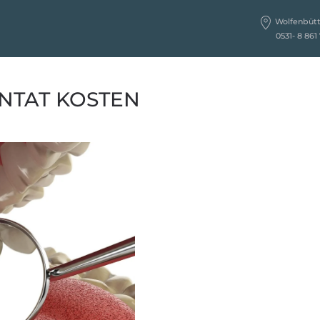
Wolfenbütte
­ ­ ­ ­ ­ ­ ­ ­ 0531- 8 8
NTAT KOSTEN