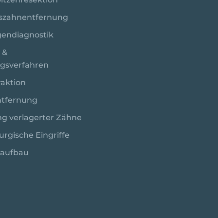
szahnentfernung
en­diagnostik
 &
gsverfahren
aktion
ntfernung
ng verlagerter Zähne
urgische Eingriffe
aufbau