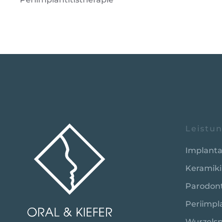
Leistu
Implanta
Keramik
Parodont
Periimpla
Wurzelsp