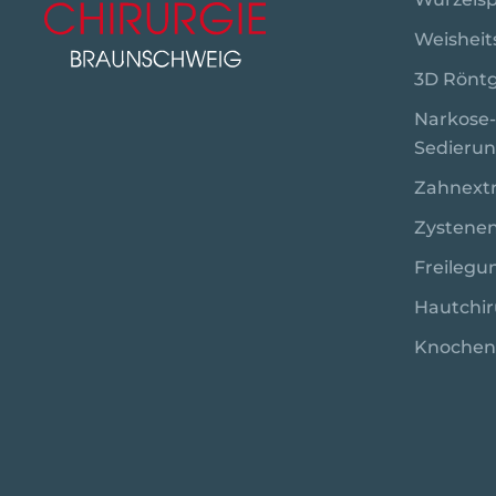
Weisheit
3D Röntg
Narkose-
Sedierun
Zahnextr
Zystene
Freilegu
Haut­chir
Knochen