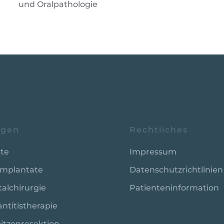
und Oralpathologie
ngen
Rechtliches
te
Impressum
implantate
Datenschutzrichtlinien
alchirurgie
Patienteninformation
ntitistherapie
itzenresektion