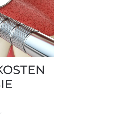
KOSTEN
IE
r
.